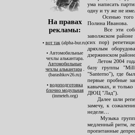
ума написать парти
одну и ту же не име
Осенью того же 
На правах
Полина Иванова.
рекламы:
Все эти событи
заволжском районе 
сих пор) репетици
•
вот так
(alpha-bur.ru)
дряхлым оборудов
• Автомобильные
дзержинском районе 
чехлы алькантара.
Летом 2004 года 
Автомобильные
базу группы "Mil
чехлы алькантара
.
"Santerno"), где б
(barashkov26.ru)
первые пробные зап
•
водоподготовка
кавычках, и только
блочно модульная
ДЮЦ "Лад").
(inmeteh.org)
Далее шли репети
замечу, к сожален
недели…
Музыка группы в 
медленный ритм, ле
пропитанные депрес