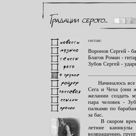
состав:
Воронов Сергей - ба
Благов Роман - гита
Зубов Сергей - уда
Начиналось все в 
Сега и Чеха (они 
желании создать 
пара человек - Зу
палками по бараба
за бас.
В скором времени
летние каникулы
возвращению, групп