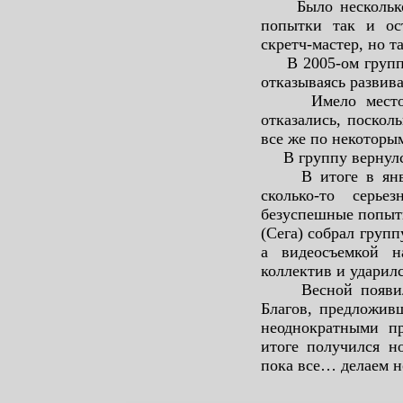
Было несколько п
попытки так и ос
скретч-мастер, но т
В 2005-ом группу 
отказываясь развива
Имело место поп
отказались, поскол
все же по некоторы
В группу вернулся 
В итоге в январе
сколько-то серье
безуспешные попытк
(Сега) собрал груп
а видеосъемкой н
коллектив и ударилс
Весной появился 
Благов, предложив
неоднократными п
итоге получился н
пока все… делаем 